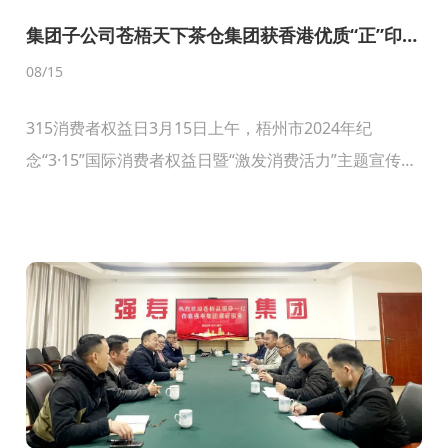
集团子公司苍梧天下茶仓集团获香港优质“正”印认
证
08
/15
315消费者权益日3月15日上午，梧州市2024年纪
念“3·15”国际消费者权益日暨“激发消费活力”主题宣传活
动在市政广场举行。梧州市委常委、市人民政府副市长
文峰宣布活动开始，市市场监管局党组书记、局...