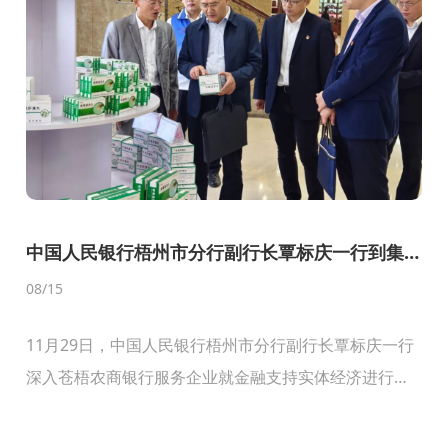
中国人民银行梧州市分行副行长覃标庆一行到集
团调研
08
/15
11月29日，中国人民银行梧州市分行副行长覃标庆一行
深入苍梧农商银行服务企业就金融支持实体经济进行走
访调研。强寿集团作为苍梧农商行服务的重点企业，覃
副行长第一站就来到了集团，调研了解企业主营业务、