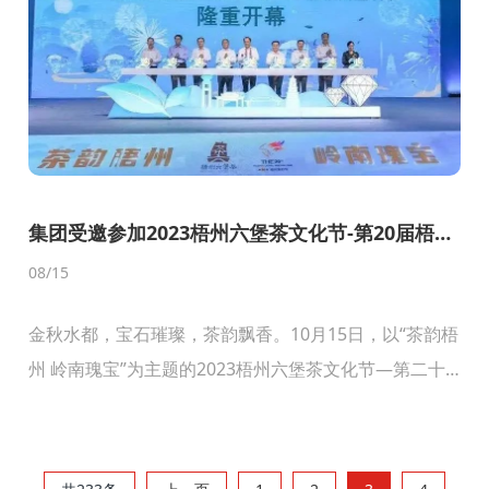
集团受邀参加2023梧州六堡茶文化节-第20届梧州
宝石节
08
/15
金秋水都，宝石璀璨，茶韵飘香。10月15日，以“茶韵梧
州 岭南瑰宝”为主题的2023梧州六堡茶文化节—第二十
届梧州宝石节隆重开幕。自治区副主席许显辉出席开幕
式并宣布2023梧州六堡茶文化节—第二十届梧...