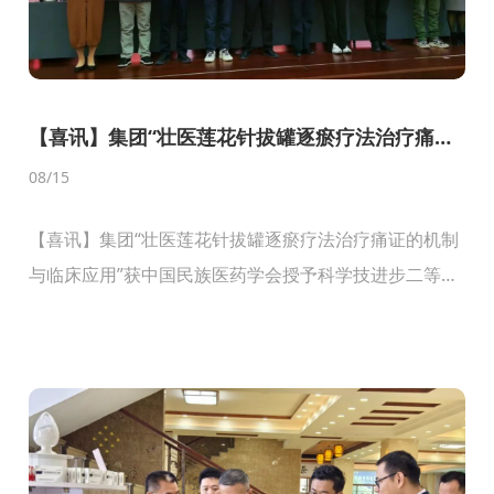
【喜讯】集团“壮医莲花针拔罐逐瘀疗法治疗痛证
的机制与临床应用”获中国民族医药学会授予科学
08
/15
技进步二等奖
【喜讯】集团“壮医莲花针拔罐逐瘀疗法治疗痛证的机制
与临床应用”获中国民族医药学会授予科学技进步二等
奖...