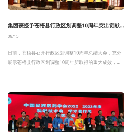
集团获授予苍梧县行政区划调整10周年突出贡献
非公有制企业
08
/15
日前，苍梧县召开行政区划调整10周年总结大会，充分
展示苍梧县行政区划调整10周年所取得的重大成效，为
更优更快建成业兴景美生态茶乡和产城高度融合的广
西“东融”县域重要门户加油鼓劲。县委书记覃学海，县
委副...