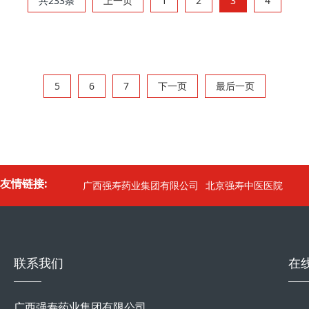
共233条
上一页
1
2
3
4
5
6
7
下一页
最后一页
友情链接:
广西强寿药业集团有限公司
北京强寿中医医院
联系我们
在
广西强寿药业集团有限公司