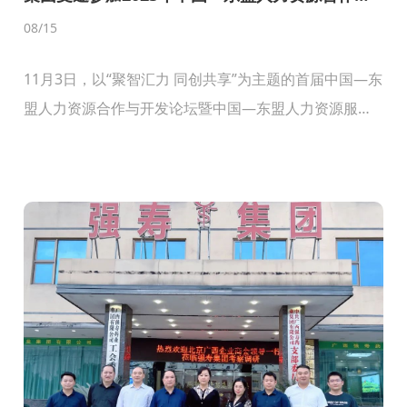
开发论坛暨中国—东盟人力资源服务博览会
08
/15
11月3日，以“聚智汇力 同创共享”为主题的首届中国—东
盟人力资源合作与开发论坛暨中国—东盟人力资源服务
博览会在南宁开幕。广西自治区主席蓝天立，人力资源
社会保障部副部长俞家栋，老挝劳动与社会福利部部
长...