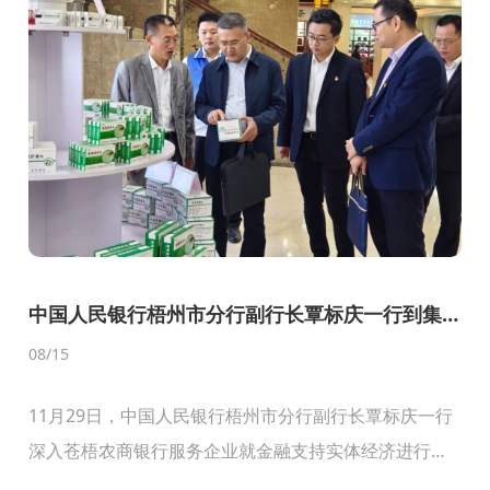
中国人民银行梧州市分行副行长覃标庆一行到集
团调研
08
/15
11月29日，中国人民银行梧州市分行副行长覃标庆一行
深入苍梧农商银行服务企业就金融支持实体经济进行走
访调研。强寿集团作为苍梧农商行服务的重点企业，覃