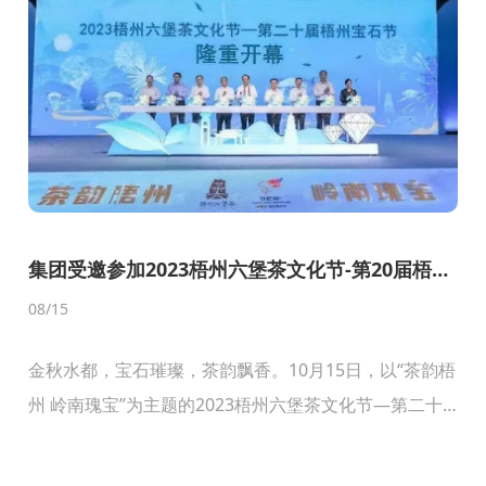
集团受邀参加2023梧州六堡茶文化节-第20届梧州
宝石节
08
/15
金秋水都，宝石璀璨，茶韵飘香。10月15日，以“茶韵梧
州 岭南瑰宝”为主题的2023梧州六堡茶文化节—第二十
届梧州宝石节隆重开幕。自治区副主席许显辉出席开幕
式并宣布2023梧州六堡茶文化节—第二十届梧...