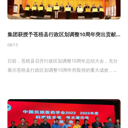
集团获授予苍梧县行政区划调整10周年突出贡献
非公有制企业
08
/15
日前，苍梧县召开行政区划调整10周年总结大会，充分
展示苍梧县行政区划调整10周年所取得的重大成效，为
更优更快建成业兴景美生态茶乡和产城高度融合的广
西“东融”县域重要门户加油鼓劲。县委书记覃学海，县
委副...