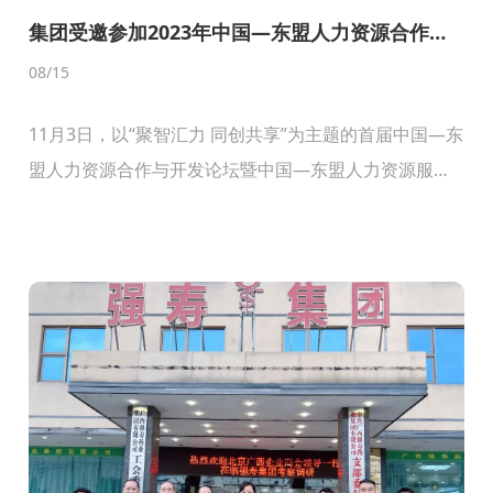
集团受邀参加2023年中国—东盟人力资源合作与
开发论坛暨中国—东盟人力资源服务博览会
08
/15
11月3日，以“聚智汇力 同创共享”为主题的首届中国—东
盟人力资源合作与开发论坛暨中国—东盟人力资源服务
博览会在南宁开幕。广西自治区主席蓝天立，人力资源
社会保障部副部长俞家栋，老挝劳动与社会福利部部
长...