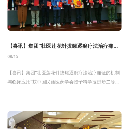
【喜讯】集团“壮医莲花针拔罐逐瘀疗法治疗痛证
的机制与临床应用”获中国民族医药学会授予科学
08
/15
技进步二等奖
【喜讯】集团“壮医莲花针拔罐逐瘀疗法治疗痛证的机制
与临床应用”获中国民族医药学会授予科学技进步二等
奖...