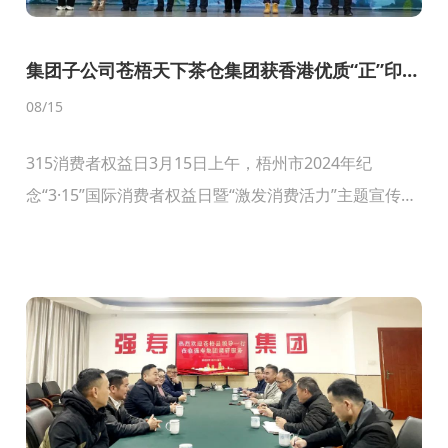
集团子公司苍梧天下茶仓集团获香港优质“正”印认
证
08
/15
315消费者权益日3月15日上午，梧州市2024年纪
念“3·15”国际消费者权益日暨“激发消费活力”主题宣传活
动在市政广场举行。梧州市委常委、市人民政府副市长
文峰宣布活动开始，市市场监管局党组书记、局...