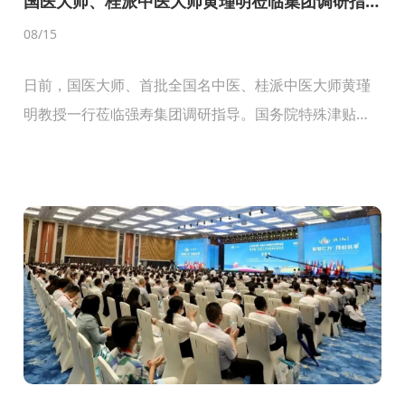
国医大师、桂派中医大师黄瑾明莅临集团调研指
导
08
/15
日前，国医大师、首批全国名中医、桂派中医大师黄瑾
明教授一行莅临强寿集团调研指导。国务院特殊津贴专
家、集团董事长李浪辉对黄教授一行在百忙之中莅临集
团调研表示热烈的欢迎，对黄教授一直以来给予强寿集
团各项工...