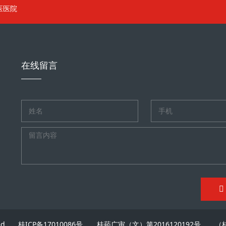
医医院
在线留言
ved
桂ICP备17010086号
桂药广审（文）第2016120192号
（桂）